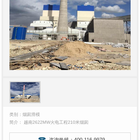
类别：烟囱滑模
简介： 越南2622MW火电工程210米烟囱
咨询热线：
400-116-9979