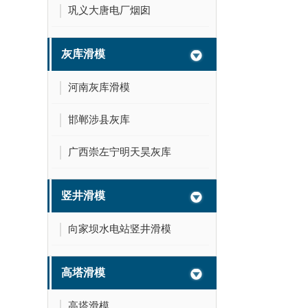
巩义大唐电厂烟囱
灰库滑模
河南灰库滑模
邯郸涉县灰库
广西崇左宁明天昊灰库
竖井滑模
向家坝水电站竖井滑模
高塔滑模
高塔滑模