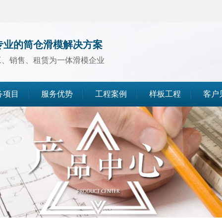
专业的筒仓滑模解决方案
工、销售、租赁为一体滑模企业
务项目
服务优势
工程案例
样板工程
客户
煤仓滑模
水泥仓滑模
灰库滑模