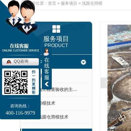
当前位置：
首页
>
服务项目
>
浅圆仓滑模
服务项目
PRODUCT
在
QQ咨询
滑模技术
线
客
扫
河南滑模
一
服
扫
更
精
滑模施工检查验收的主要内容
彩
河南滑模技术
咨询热线：
400-116-9979
河南浅圆仓滑模技术