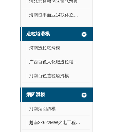
河北邢台粮储立筒仓滑模
海南恒丰面业14联体立筒仓滑模
造粒塔滑模
河南造粒塔滑模
广西百色大化肥造粒塔滑模
河南百色造粒塔滑模
烟囱滑模
河南烟囱滑模
越南2×622MW火电工程210米烟囱