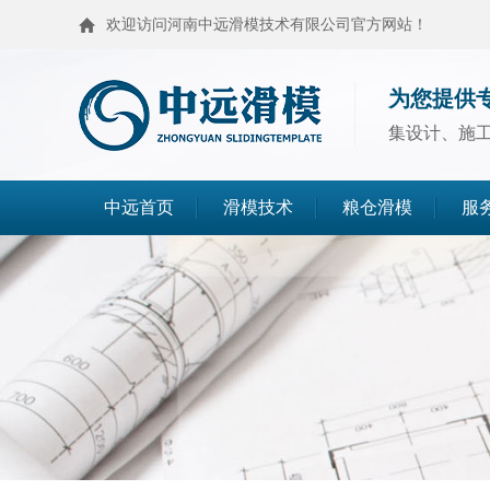
欢迎访问河南中远滑模技术有限公司官方网站！
为您提供
集设计、施
中远首页
滑模技术
粮仓滑模
服
滑模技术
粮仓滑模
麦仓滑模
浅圆仓滑模
造粒塔滑模
烟囱滑模
高塔滑模
筒仓封顶