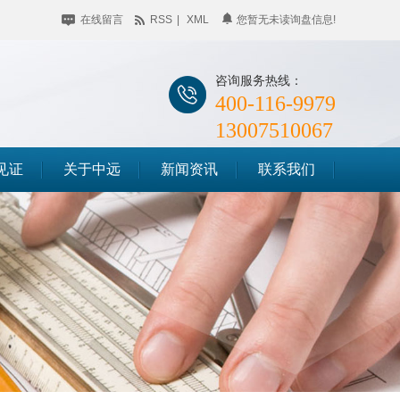
在线留言
RSS
|
XML
您暂无未读询盘信息!
咨询服务热线：
400-116-9979
13007510067
见证
关于中远
新闻资讯
联系我们
公司简介
企业动态
储料仓滑模
企业相册
行业聚焦
筒仓滑模
荣誉资质
知识百科
竖井滑模
时事聚焦
其他