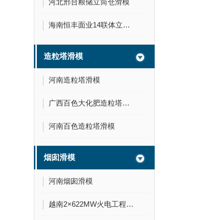
河北邢台粮储立筒仓滑模
海南恒丰面业14联体立筒仓滑模
造粒塔滑模
河南造粒塔滑模
广西百色大化肥造粒塔滑模
河南百色造粒塔滑模
烟囱滑模
河南烟囱滑模
越南2×622MW火电工程210米烟囱