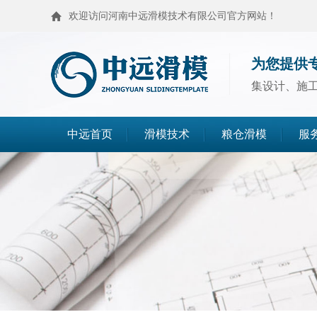
欢迎访问河南中远滑模技术有限公司官方网站！
为您提供
集设计、施
中远首页
滑模技术
粮仓滑模
服
滑模技术
粮仓滑模
麦仓滑模
浅圆仓滑模
造粒塔滑模
烟囱滑模
高塔滑模
筒仓封顶