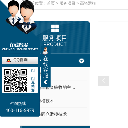
当前位置：
首页
>
服务项目
>
高塔滑模
服务项目
PRODUCT
在
QQ咨询
滑模技术
线
客
扫
河南滑模
一
服
扫
更
精
滑模施工检查验收的主要内容
彩
河南滑模技术
咨询热线：
400-116-9979
河南浅圆仓滑模技术