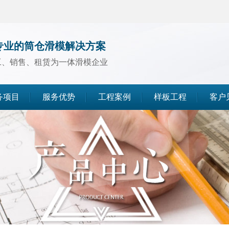
专业的筒仓滑模解决方案
工、销售、租赁为一体滑模企业
务项目
服务优势
工程案例
样板工程
客户
煤仓滑模
水泥仓滑模
灰库滑模