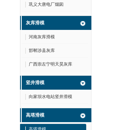
巩义大唐电厂烟囱
灰库滑模
河南灰库滑模
邯郸涉县灰库
广西崇左宁明天昊灰库
竖井滑模
向家坝水电站竖井滑模
高塔滑模
高塔滑模