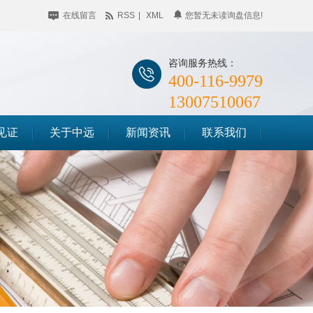
在线留言
RSS
|
XML
您暂无未读询盘信息!
咨询服务热线：
400-116-9979
13007510067
见证
关于中远
新闻资讯
联系我们
公司简介
企业动态
储料仓滑模
企业相册
行业聚焦
筒仓滑模
荣誉资质
知识百科
竖井滑模
时事聚焦
其他