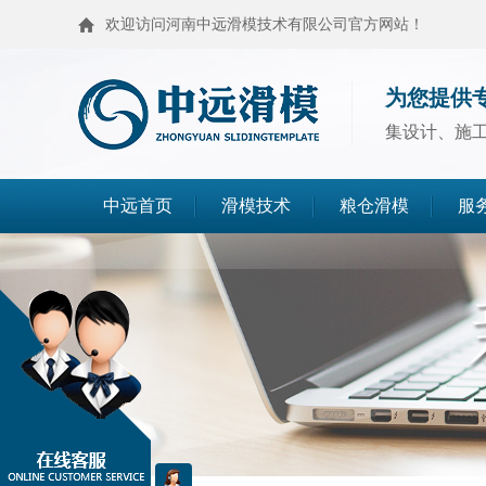
欢迎访问河南中远滑模技术有限公司官方网站！
为您提供
集设计、施
中远首页
滑模技术
粮仓滑模
服
滑模技术
粮仓滑模
麦仓滑模
浅圆仓滑模
造粒塔滑模
烟囱滑模
高塔滑模
筒仓封顶