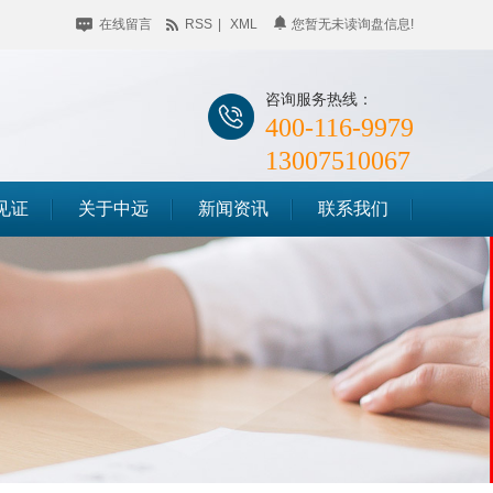
在线留言
RSS
|
XML
您暂无未读询盘信息!
咨询服务热线：
400-116-9979
13007510067
见证
关于中远
新闻资讯
联系我们
公司简介
企业动态
储料仓滑模
企业相册
行业聚焦
筒仓滑模
荣誉资质
知识百科
竖井滑模
时事聚焦
其他