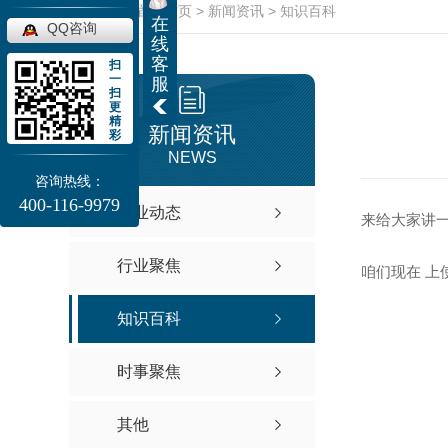
当前位置：
首页
>
新闻资讯
>
知识百科
在
QQ咨询
线
客
扫
一
服
扫
更
精
新闻资讯
彩
NEWS
咨询热线：
400-116-9979
企业动态
来给大家讲
行业聚焦
咱们现在 
知识百科
时事聚焦
其他