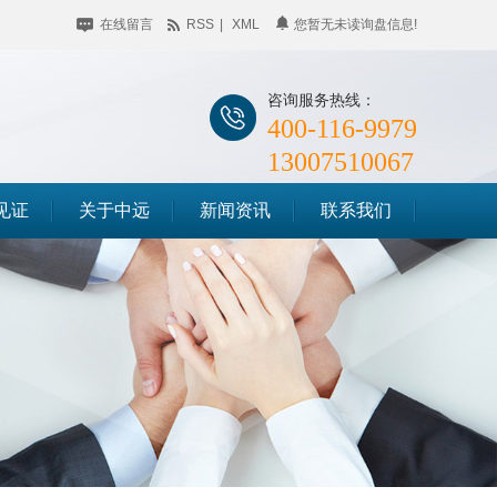
在线留言
RSS
|
XML
您暂无未读询盘信息!
咨询服务热线：
400-116-9979
13007510067
见证
关于中远
新闻资讯
联系我们
公司简介
企业动态
储料仓滑模
企业相册
行业聚焦
筒仓滑模
荣誉资质
知识百科
竖井滑模
时事聚焦
其他