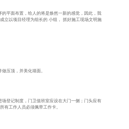
序的平面布置，给人的将是焕然一新的感觉，因此，我
、成立以项目经理为组长的 小组， 抓好施工现场文明施
并做压顶，并美化墙面。
水泥仓滑模技术
进场登记制度，门卫值班室应设在大门一侧；门头应有
场所有工作人员必须佩带工作卡。