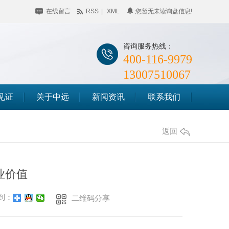
在线留言
RSS
|
XML
您暂无未读询盘信息!
咨询服务热线：
400-116-9979
13007510067
见证
关于中远
新闻资讯
联系我们
公司简介
企业动态
储料仓滑模
返回
企业相册
行业聚焦
筒仓滑模
荣誉资质
知识百科
业价值
竖井滑模
时事聚焦
到：
二维码分享
其他