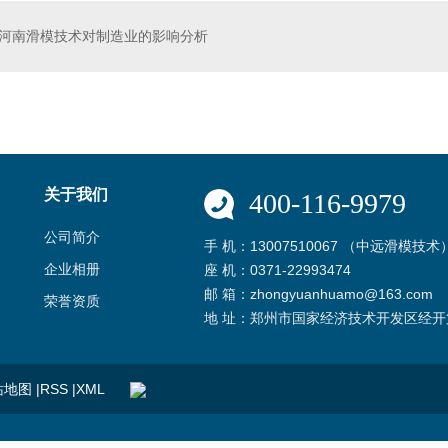
河南滑模技术对制造业的影响分析
收的主要内容
河南浅圆仓滑模技术
关于我们
400-116-9979
公司简介
手 机：13007510067 （中远滑模技术
企业相册
座 机：0371-22993474
邮 箱：zhongyuanhuamo@163.com
荣誉资质
地 址：郑州市国家经济技术开发区经开
站地图
|
RSS
|
XML