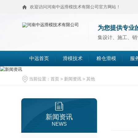
欢迎访问河南中远滑模技术有限公司官方网站！
为您提供专业
集设计、施工、销
中远首页
滑模技术
粮仓滑模
服
滑模技术
粮仓滑模
当前位置：
首页
>
新闻资讯
>
其他
麦仓滑模
浅圆仓滑模
造粒塔滑模
烟囱滑模
新闻资讯
NEWS
高塔滑模
筒仓封顶