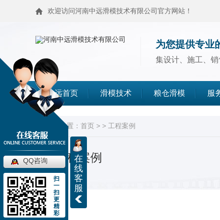
欢迎访问河南中远滑模技术有限公司官方网站！
为您提供专业
集设计、施工、销
中远首页
滑模技术
粮仓滑模
服
滑模技术
粮仓滑模
当前位置：
首页
> >
工程案例
麦仓滑模
浅圆仓滑模
工程案例
在
QQ咨询
线
客
扫
造粒塔滑模
烟囱滑模
一
服
扫
更
精
高塔滑模
筒仓封顶
彩