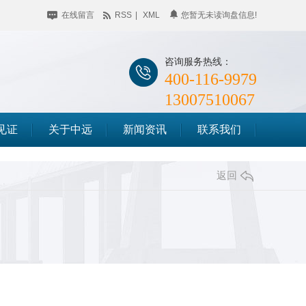
在线留言
RSS
|
XML
您暂无未读询盘信息!
咨询服务热线：
400-116-9979
13007510067
见证
关于中远
新闻资讯
联系我们
公司简介
企业动态
储料仓滑模
返回
企业相册
行业聚焦
筒仓滑模
荣誉资质
知识百科
竖井滑模
时事聚焦
其他