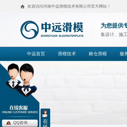
欢迎访问河南中远滑模技术有限公司官方网站！
为您提供
集设计、施
中远首页
滑模技术
粮仓滑模
服
滑模技术
粮仓滑模
麦仓滑模
浅圆仓滑模
造粒塔滑模
烟囱滑模
高塔滑模
筒仓封顶
在
QQ咨询
线