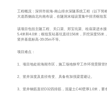
工程概况：深圳市前海
-南山排水深隧系统工程（以下简称
大道西侧由北向南布设，在隧洞末端设置集中排涝枢纽泵
该项目包括主隧工程、关口渠、郑宝坑渠、桂庙渠进水接
5.4米和4.0米；枢纽泵站基坑直径156米，开挖深度
竖井基底标高-39.05m不等。
项目难点：
1、项目地处前海闹市区，施工场地狭窄工作环境受限管
2、竖井深度及直径有变、具备有加强梁需避让。
3、竖井钢筋直径D32四排筋，混凝土C40壁厚1.0米，