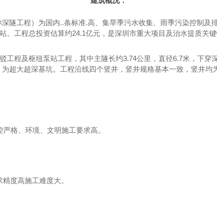
建筑概况
：
深隧工程）为国内..条标准.高、集旱季污水收集、雨季污染控制及
站。工程总投资估算约24.1亿元，是深圳市重大项目及治水提质关
驳工程及枢纽泵站工程，其中主隧长约
3.74公里，直径6.7米，下
55米，为超大超深基坑。工程沿线四个竖井，竖井规格基本一致，竖井
控严格、环境、文明施工要求高。
要求精度高施工难度大。