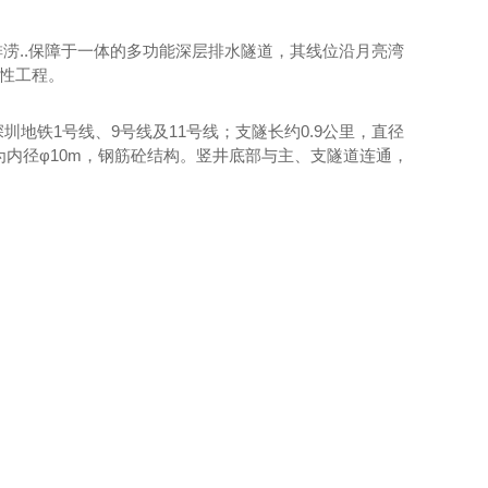
排涝..保障于一体的多功能深层排水隧道，其线位沿月亮湾
键性工程。
穿深圳地铁1号线、9号线及11号线；支隧长约0.9公里，直径
均为内径φ10m，钢筋砼结构。竖井底部与主、支隧道连通，