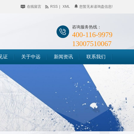
在线留言
RSS
|
XML
您暂无未读询盘信息!
咨询服务热线：
400-116-9979
13007510067
见证
关于中远
新闻资讯
联系我们
公司简介
企业动态
储料仓滑模
企业相册
行业聚焦
筒仓滑模
荣誉资质
知识百科
竖井滑模
时事聚焦
其他