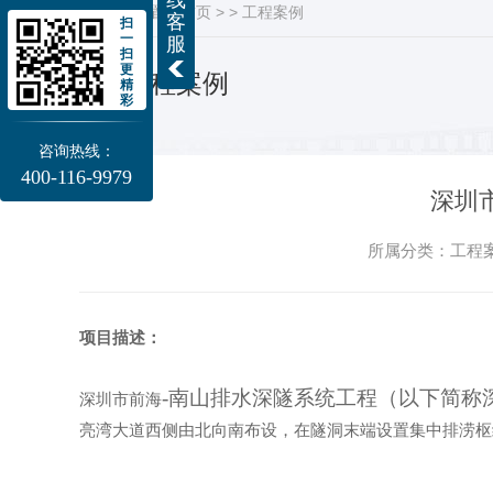
当前位置：
首页
> >
工程案例
客
扫
一
服
扫
更
工程案例
精
彩
咨询热线：
400-116-9979
深圳
所属分类：工程案例
项目描述：
-南山排水深隧系统工程（以下简称深
深圳市前海
亮湾大道西侧由北向南布设，在隧洞末端设置集中排涝枢