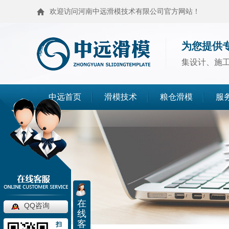
欢迎访问河南中远滑模技术有限公司官方网站！
为您提供
集设计、施
中远首页
滑模技术
粮仓滑模
服
滑模技术
粮仓滑模
麦仓滑模
浅圆仓滑模
造粒塔滑模
烟囱滑模
在
QQ咨询
线
高塔滑模
筒仓封顶
客
扫