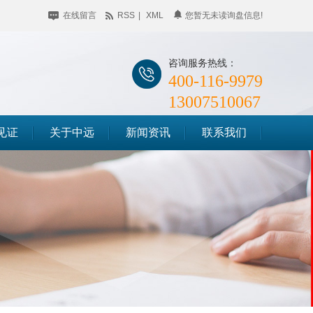
在线留言
RSS
|
XML
您暂无未读询盘信息!
咨询服务热线：
400-116-9979
13007510067
见证
关于中远
新闻资讯
联系我们
公司简介
企业动态
储料仓滑模
企业相册
行业聚焦
筒仓滑模
荣誉资质
知识百科
竖井滑模
时事聚焦
其他