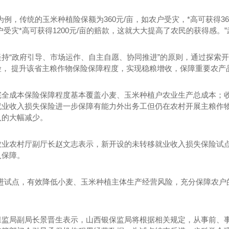
，传统的玉米种植险保额为360元/亩，如农户受灾，*高可获得36
户受灾*高可获得1200元/亩的赔款，这就大大提高了农民的获得感。
“政府引导、市场运作、自主自愿、协同推进”的原则，通过探索开
险， 提升该省主粮作物保险保障程度，实现稳粮增收，保障重要农产
成本保险保障程度基本覆盖小麦、玉米种植户农业生产总成本；收
就业收入损失保险进一步保障有能力外出务工但仍在农村开展主粮作
入的大幅减少。
收的主要内容
河南浅圆仓滑模技术
农村厅副厅长赵文志表示，新开设的未转移就业收入损失保险试点
入保障。
试点，有效降低小麦、玉米种植主体生产经营风险，充分保障农户的
局副局长景晋生表示，山西银保监局将根据相关规定，从事前、事