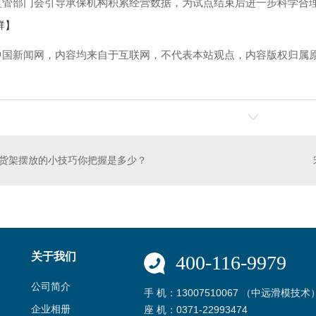
监管部门会引导承保机构积累经营数据，为试点结束后进一步科学合理
群】
中国新闻网，内容均来自于互联网，不代表本站观点，内容版权归属
！
货架摆放的小技巧你把握是多少？
关于我们
400-116-9979
公司简介
手 机：13007510067 （中远滑模技术
企业相册
座 机：0371-22993474