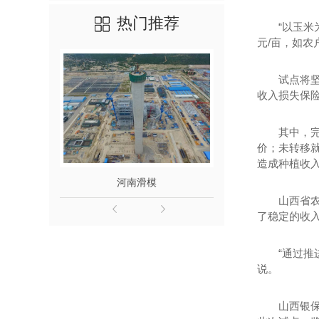
热门推荐
“以玉米为例
元/亩，如农
试点将坚持
收入损失保
其中，完全
价；未转移
造成种植收
河南滑模
滑模施工检查验
山西省农业
了稳定的收
“通过推进
说。
山西银保监