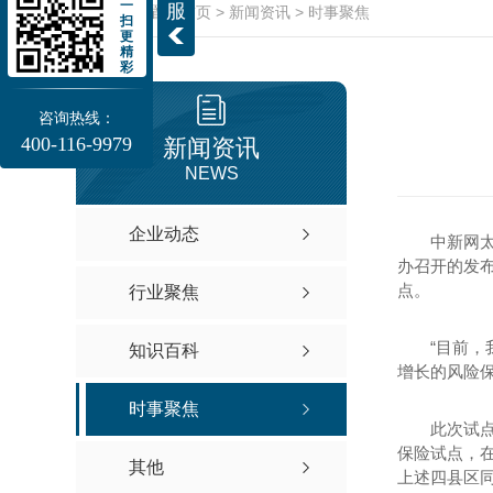
一
服
当前位置：
首页
>
新闻资讯
>
时事聚焦
扫
更
精
彩
咨询热线：
400-116-9979
新闻资讯
NEWS
企业动态
中新网太原1
办召开的发
点。
行业聚焦
“目前，我
知识百科
增长的风险
时事聚焦
此次试点主
保险试点，
其他
上述四县区