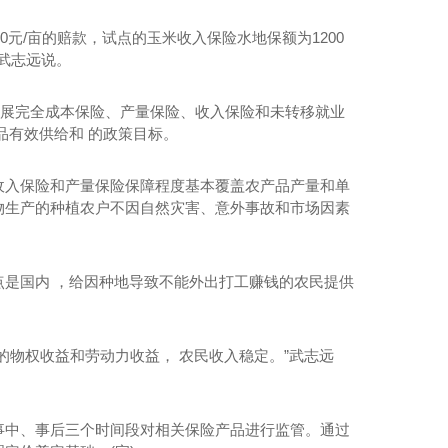
0元/亩的赔款，试点的玉米收入保险水地保额为1200
”武志远说。
展完全成本保险、产量保险、收入保险和未转移就业
品有效供给和 的政策目标。
入保险和产量保险保障程度基本覆盖农产品产量和单
物生产的种植农户不因自然灾害、意外事故和市场因素
水泥仓滑模技术
是国内 ，给因种地导致不能外出打工赚钱的农民提供
物权收益和劳动力收益， 农民收入稳定。”武志远
中、事后三个时间段对相关保险产品进行监管。通过