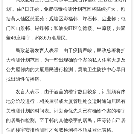
划”。由7日开始，免费病毒检测计划范围将陆续扩大，包
括黄大仙区慈爱苑；观塘区彩福邨、坪石邨、启业邨；屯
门区山景邨、蝴蝶邨；和油尖旺区创德楼、中原楼，共涵
盖46座楼宇，约8.6万名居民。
民政总署发言人表示，由于疫情严峻，民政总署将扩
大检测计划范围，为一些出现确诊个案的私人住宅大厦及
公共屋邨内的大厦居民进行检测，冀助卫生防护中心早日
找出隐性传播链。
发言人表示，由于涵盖的楼宇数目较多，计划须有序
地分阶段进行，相关屋邨或大厦管理处会适时通知居民有
关检测计划的时间表。计划会优先为已有确诊个案的楼宇
的居民作检测。至于邨内其他楼宇的居民，应等待自己居
住的楼宇安排检测时才领取检测样本瓶及登记表格。