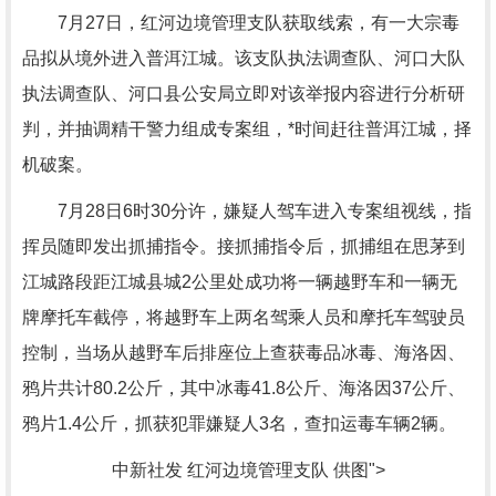
7月27日，红河边境管理支队获取线索，有一大宗毒
品拟从境外进入普洱江城。该支队执法调查队、河口大队
执法调查队、河口县公安局立即对该举报内容进行分析研
判，并抽调精干警力组成专案组，*时间赶往普洱江城，择
机破案。
7月28日6时30分许，嫌疑人驾车进入专案组视线，指
挥员随即发出抓捕指令。接抓捕指令后，抓捕组在思茅到
江城路段距江城县城2公里处成功将一辆越野车和一辆无
牌摩托车截停，将越野车上两名驾乘人员和摩托车驾驶员
控制，当场从越野车后排座位上查获毒品冰毒、海洛因、
鸦片共计80.2公斤，其中冰毒41.8公斤、海洛因37公斤、
鸦片1.4公斤，抓获犯罪嫌疑人3名，查扣运毒车辆2辆。
中新社发 红河边境管理支队 供图">