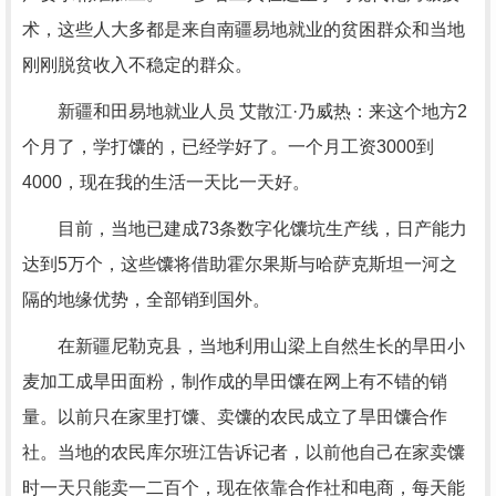
术，这些人大多都是来自南疆易地就业的贫困群众和当地
刚刚脱贫收入不稳定的群众。
新疆和田易地就业人员 艾散江·乃威热：来这个地方2
个月了，学打馕的，已经学好了。一个月工资3000到
4000，现在我的生活一天比一天好。
目前，当地已建成73条数字化馕坑生产线，日产能力
达到5万个，这些馕将借助霍尔果斯与哈萨克斯坦一河之
隔的地缘优势，全部销到国外。
在新疆尼勒克县，当地利用山梁上自然生长的旱田小
麦加工成旱田面粉，制作成的旱田馕在网上有不错的销
量。以前只在家里打馕、卖馕的农民成立了旱田馕合作
社。当地的农民库尔班江告诉记者，以前他自己在家卖馕
时一天只能卖一二百个，现在依靠合作社和电商，每天能