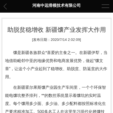
河南中远滑模技术有限公司
助脱贫稳增收 新疆馕产业发挥大作用
[发布日期：2020/7/14 2:02:09]
馕是新疆各族群众*喜爱的主食之一。在新疆伊犁，当
地借助毗邻中亚的地缘优势和电商发展优势，做起“馕文
章”，让这个小产业起到了稳增收、助脱贫、防返贫的大作
用。
在新疆霍尔果斯馕产业园生产车间里，一个个环保智
能电馕坑整齐排列，**的数控系统显示着馕坑的实时温
度。每个馕用多少面、多少油、多少配料都按照标准化生
产要求精准加工。500多名工人在这里学习现代化烤馕技