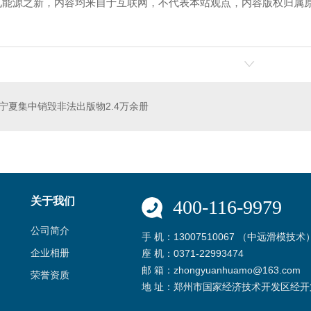
见能源之新，内容均来自于互联网，不代表本站观点，内容版权归属
！
宁夏集中销毁非法出版物2.4万余册
关于我们
400-116-9979
公司简介
手 机：13007510067 （中远滑模技术
企业相册
座 机：0371-22993474
邮 箱：zhongyuanhuamo@163.com
荣誉资质
地 址：郑州市国家经济技术开发区经开