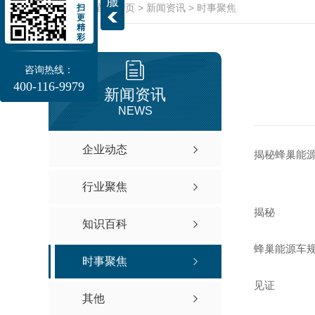
服
当前位置：
首页
>
新闻资讯
>
时事聚焦
扫
更
精
彩
咨询热线：
400-116-9979
新闻资讯
NEWS
企业动态
揭秘蜂巢能源
行业聚焦
揭秘
知识百科
蜂巢能源车规
时事聚焦
见证
其他