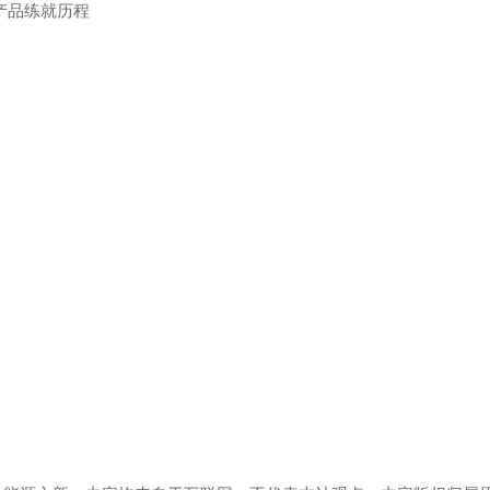
产品练就历程
收的主要内容
河南浅圆仓滑模技术