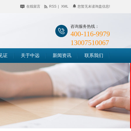
在线留言
RSS
|
XML
您暂无未读询盘信息!
咨询服务热线：
400-116-9979
13007510067
见证
关于中远
新闻资讯
联系我们
公司简介
企业动态
储料仓滑模
企业相册
行业聚焦
筒仓滑模
荣誉资质
知识百科
竖井滑模
时事聚焦
其他