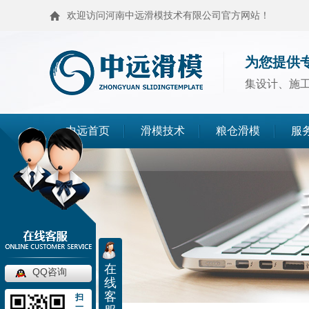
欢迎访问河南中远滑模技术有限公司官方网站！
为您提供
集设计、施
中远首页
滑模技术
粮仓滑模
服
滑模技术
粮仓滑模
麦仓滑模
浅圆仓滑模
造粒塔滑模
烟囱滑模
在
QQ咨询
线
高塔滑模
筒仓封顶
客
扫
一