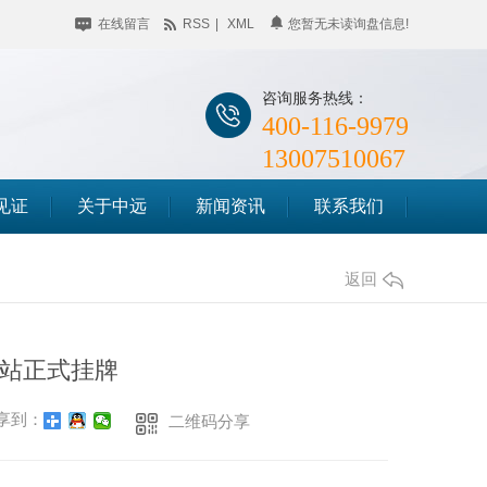
在线留言
RSS
|
XML
您暂无未读询盘信息!
咨询服务热线：
400-116-9979
13007510067
见证
关于中远
新闻资讯
联系我们
公司简介
企业动态
储料仓滑模
返回
企业相册
行业聚焦
筒仓滑模
荣誉资质
知识百科
站正式挂牌
竖井滑模
时事聚焦
享到：
二维码分享
其他