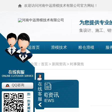
欢迎访问河南中远滑模技术有限公司官方网站！
为您提供专业
集设计、施工、销
中远首页
滑模技术
粮仓滑模
服
滑模技术
粮仓滑模
当前位置：
首页
>
新闻资讯
>
时事聚焦
麦仓滑模
浅圆仓滑模
在
QQ咨询
线
造粒塔滑模
烟囱滑模
客
新闻资讯
扫
一
服
NEWS
扫
更
高塔滑模
筒仓封顶
精
彩