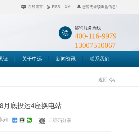
在线留言
RSS
|
XML
您暂无未读询盘信息!
咨询服务热线：
400-116-9979
13007510067
见证
关于中远
新闻资讯
联系我们
公司简介
企业动态
储料仓滑模
返回
企业相册
行业聚焦
筒仓滑模
荣誉资质
知识百科
年8月底投运4座换电站
竖井滑模
时事聚焦
享到：
二维码分享
其他