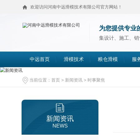
欢迎访问河南中远滑模技术有限公司官方网站！
为您提供专业
集设计、施工、销
中远首页
滑模技术
粮仓滑模
服
滑模技术
粮仓滑模
当前位置：
首页
>
新闻资讯
>
时事聚焦
麦仓滑模
浅圆仓滑模
造粒塔滑模
烟囱滑模
新闻资讯
NEWS
高塔滑模
筒仓封顶