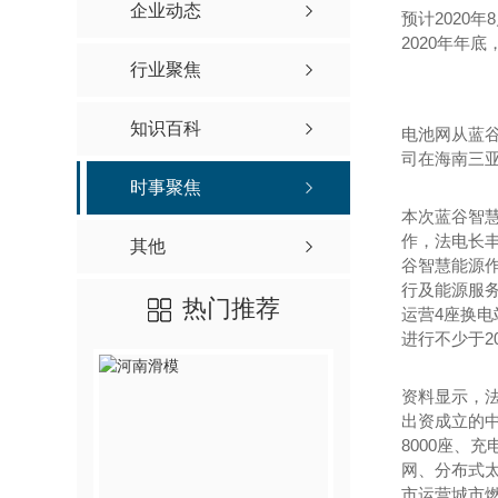
企业动态
预计2020
2020年年
行业聚焦
知识百科
电池网从蓝
司在海南三
时事聚焦
本次蓝谷智
作，法电长
其他
谷智慧能源
行及能源服务
热门推荐
运营4座换电
进行不少于2
资料显示，
出资成立的中
8000座、
网、分布式
市运营城市