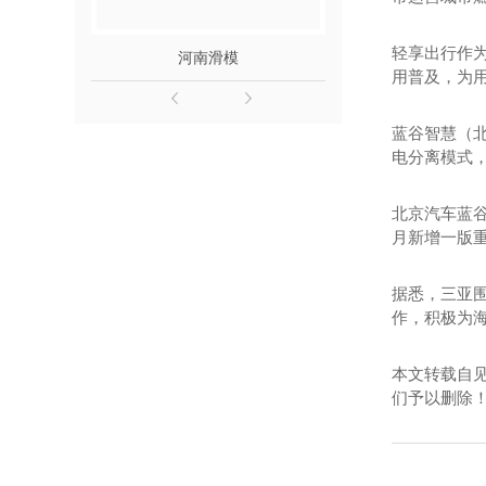
轻享出行作
河南滑模
滑模施工检查验
用普及，为用
蓝谷智慧（
电分离模式
北京汽车蓝谷
月新增一版重
据悉，三亚
作，积极为海
本文转载自
们予以删除