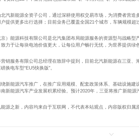
为北汽新能源全资子公司，通过深耕使用权交易市场，为消费者营造
收的主要内容
河南浅圆仓滑模技术
户提供更多出行选择；目前业务已覆盖全国21个城市，车辆规模超过1
北京）能源科技有限公司是北汽集团布局能源服务的资源型与战略型产
，致力于让每块电池价值更大，让每位用户畅行无忧，为世界提供绿
营销服务有限公司总经理在致辞中提到，目前北汽新能源在三亚、海口
磅换电车型“EU5快换版”。
围绕新能源汽车推广，在推广应用规模、配套政策体系、基础设施建
南新能源汽车产业发展积累经验。预计2020年，三亚将推广新能源汽
见能源之新，内容均来自于互联网，不代表本站观点，内容版权归属
！