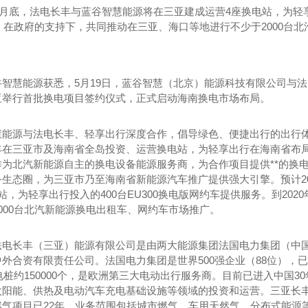
年8月底，法电长丰与蓝谷智慧能源将在三亚建成运营4座换电站，为轻享
底，在政府的支持下，共同推动在三亚、海口等地进行不少于2000台
谷智慧能源获悉，5月19日，蓝谷智慧（北京）能源科技有限公司与
亚举行首批换电项目签约仪式，正式启动海南换电市场布局。
慧能源与法电长丰、轻享出行深度合作，倡导绿色、便捷出行的出行
丰在三亚市及海南省全岛投资、运营换电站，为轻享出行在海南省布局
作为北汽新能源自主的换电设备能源服务商，为合作项目提供**的换
生态圈，为三亚市乃至海南省新能源汽车推广提供强大引擎。预计20
站，为轻享出行投入的400台EU300换电版网约车提供服务。到20
000台北汽新能源换电出租车、网约车市场推广。
法电长丰（三亚）能源有限公司是由两大能源集团法国电力集团（中
外合资有限责任公司。法国电力集团是世界500强企业（88位），
充电桩约150000个，是欧洲第三大电动出行服务商。目前已进入中国
太阳能、供热及电动汽车充电基础设施等领域的投资和运营。三亚长
燃气项目已22年，业务范围包括城市燃气、车用天然气、分布式能源