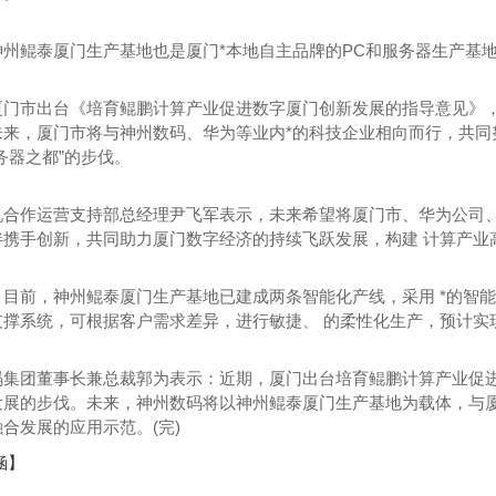
鲲泰厦门生产基地也是厦门*本地自主品牌的PC和服务器生产基地
市出台《培育鲲鹏计算产业促进数字厦门创新发展的指导意见》，
未来，厦门市将与神州数码、华为等业内*的科技企业相向而行，共同
务器之都”的步伐。
作运营支持部总经理尹飞军表示，未来希望将厦门市、华为公司、
伴携手创新，共同助力厦门数字经济的持续飞跃发展，构建 计算产业
收的主要内容
河南浅圆仓滑模技术
前，神州鲲泰厦门生产基地已建成两条智能化产线，采用 *的智能
撑系统，可根据客户需求差异，进行敏捷、 的柔性化生产，预计实现年
团董事长兼总裁郭为表示：近期，厦门出台培育鲲鹏计算产业促进
发展的步伐。未来，神州数码将以神州鲲泰厦门生产基地为载体，与
合发展的应用示范。(完)
涵】