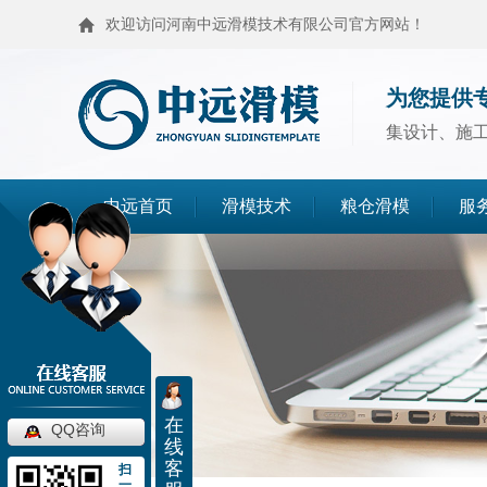
欢迎访问河南中远滑模技术有限公司官方网站！
为您提供
集设计、施
中远首页
滑模技术
粮仓滑模
服
滑模技术
粮仓滑模
麦仓滑模
浅圆仓滑模
造粒塔滑模
烟囱滑模
在
QQ咨询
线
高塔滑模
筒仓封顶
客
扫
一