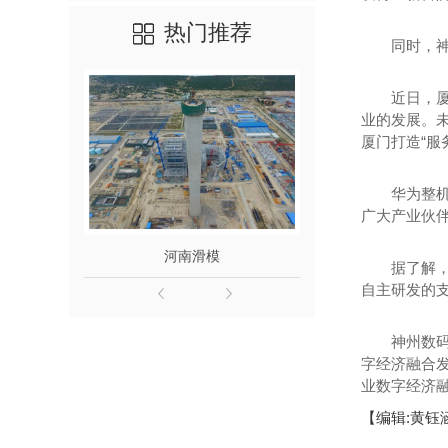
热门推荐
同时，神州
近日，厦门
业的发展。
厦门打造“服
华为整机合
广大产业伙
河南滑模
滑模施工检查验
据了解，目
自主研发的支
神州数码集
字经济融合
业数字经济融
【编辑:黄钰