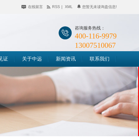
在线留言
RSS
|
XML
您暂无未读询盘信息!
咨询服务热线：
400-116-9979
13007510067
见证
关于中远
新闻资讯
联系我们
公司简介
企业动态
储料仓滑模
企业相册
行业聚焦
筒仓滑模
荣誉资质
知识百科
竖井滑模
时事聚焦
其他