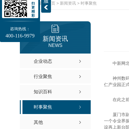
服
当前位置：
首页
>
新闻资讯
>
时事聚焦
扫
更
精
彩
咨询热线：
400-116-9979
新闻资讯
NEWS
企业动态
中新网北京
行业聚焦
神州数码1
仁产业园正
知识百科
在此之前，
时事聚焦
厦门市副市
一个令业界
其他
设再上新台