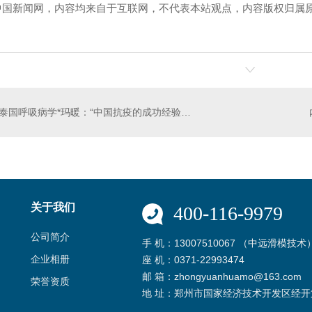
中国新闻网，内容均来自于互联网，不代表本站观点，内容版权归属
！
泰国呼吸病学*玛暖：“中国抗疫的成功经验值得学习”
关于我们
400-116-9979
公司简介
手 机：13007510067 （中远滑模技术
企业相册
座 机：0371-22993474
邮 箱：zhongyuanhuamo@163.com
荣誉资质
地 址：郑州市国家经济技术开发区经开