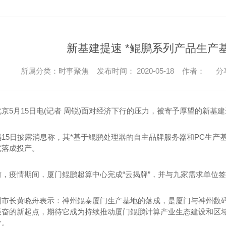
新基建提速 *鲲鹏系列产品生产
所属分类：时事聚焦 发布时间： 2020-05-18 作者：
分
5月15日电(记者 周锐)面对经济下行的压力，被寄予厚望的新基
5日披露消息称，其*基于鲲鹏处理器的自主品牌服务器和PC生产
式落成投产。
疫情期间，厦门鲲鹏超算中心完成“云揭牌”，并与九家需求单位签
长黄晓舟表示：神州鲲泰厦门生产基地的落成，是厦门与神州数码
振奋的新起点，期待它成为持续推动厦门鲲鹏计算产业生态建设和区
阶。