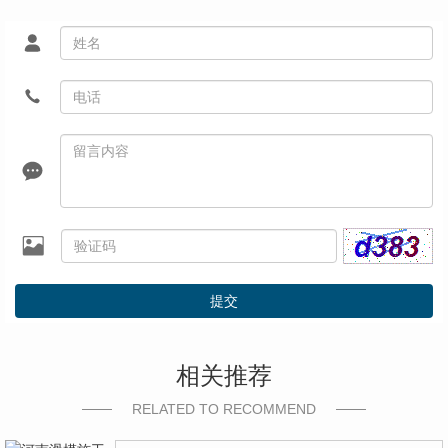
提交
相关推荐
RELATED TO RECOMMEND