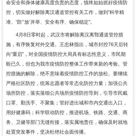
命安全和身体健康高度负责的态度，慎终如始抓好疫情防
控，切实做好解除离汉通道管控有关工作，做到“科学精
准、‘防’‘放’并举、安全有序、确保稳定”。
4月8日零时起，武汉市将解除离汉离鄂通道管控措
施，有序恢复对外交通。王忠林指出，城市封控76天后转
向“重启”，对全国疫情防控大局具有标志性意义，市民期
盼已久，但也为我市疫情防控整体工作带来新的考验。管
控措施的解除，绝不意味着疫情防控工作的放松。要继续
严格社区防控，统筹志愿者等常态化防控力量；加强公共
场所防控，落实落细公共场所疫情防控导则，引导市民戴
口罩、勤洗手、不聚集；管好进出城和市内交通出入口，
用好健康码；科学联动防控，推进机场、铁路、交通、商
务、卫健等部门无缝衔接，落实属地责任，确保及时就地
处置突发事件，坚决杜绝社会面传播。