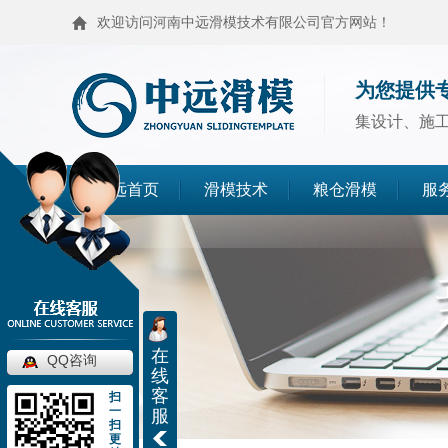
欢迎访问河南中远滑模技术有限公司官方网站！
为您提供
集设计、施
中远首页
滑模技术
粮仓滑模
服
滑模技术
粮仓滑模
麦仓滑模
浅圆仓滑模
在
QQ咨询
造粒塔滑模
烟囱滑模
线
客
扫
一
服
高塔滑模
筒仓封顶
扫
更