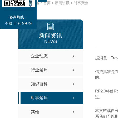
精
当前位置：
首页
>
新闻资讯
>
时事聚焦
彩
咨询热线：
400-116-9979
新闻资讯
NEWS
企业动态
据消息，Tre
行业聚焦
信贷批准是
的。
知识百科
RP2.0将
道。
时事聚焦
本文转载自
其他
系我们予以