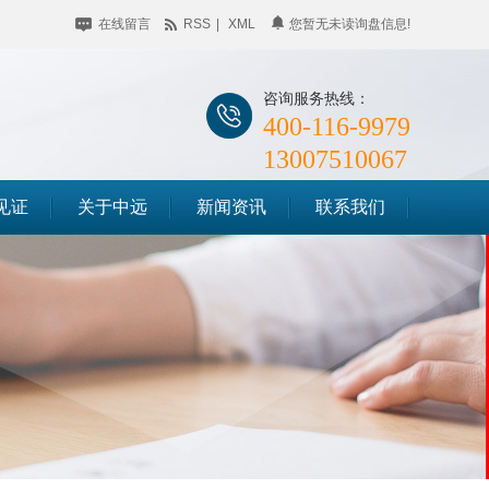
在线留言
RSS
|
XML
您暂无未读询盘信息!
咨询服务热线：
400-116-9979
13007510067
见证
关于中远
新闻资讯
联系我们
公司简介
企业动态
储料仓滑模
企业相册
行业聚焦
筒仓滑模
荣誉资质
知识百科
竖井滑模
时事聚焦
其他