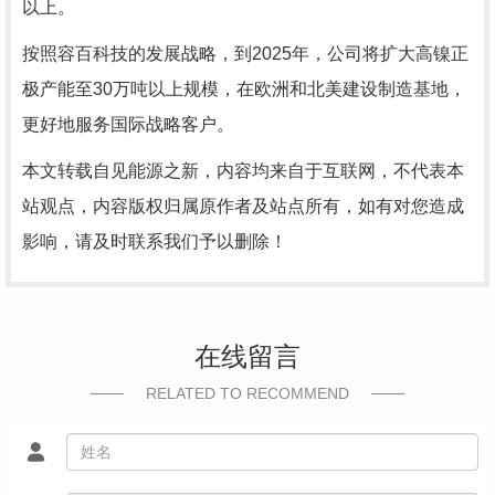
以上。
按照容百科技的发展战略，到2025年，公司将扩大高镍正
极产能至30万吨以上规模，在欧洲和北美建设制造基地，
更好地服务国际战略客户。
本文转载自见能源之新，内容均来自于互联网，不代表本
站观点，内容版权归属原作者及站点所有，如有对您造成
影响，请及时联系我们予以删除！
在线留言
RELATED TO RECOMMEND