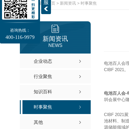
一
服
当前位置：
首页
>
新闻资讯
>
时事聚焦
扫
更
精
彩
咨询热线：
400-116-9979
新闻资讯
NEWS
企业动态
电池百人会理
CIBF 2021。
行业聚焦
知识百科
电池百人会-
圳会展中心
时事聚焦
CIBF 20
池材料、制
其他
源储能领域