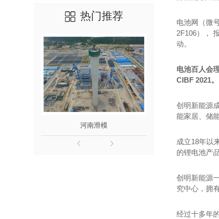
热门推荐
电池网（微号
2F106）
动。
电池百人会理
CIBF 2021。
创明新能源成
能家居、储
河南滑模
滑模施工检查验
成立18年以
的锂电池产
创明新能源
究中心，拥
经过十多年的