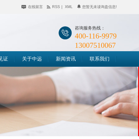
在线留言
RSS
|
XML
您暂无未读询盘信息!
咨询服务热线：
400-116-9979
13007510067
见证
关于中远
新闻资讯
联系我们
公司简介
企业动态
储料仓滑模
企业相册
行业聚焦
筒仓滑模
荣誉资质
知识百科
竖井滑模
时事聚焦
其他