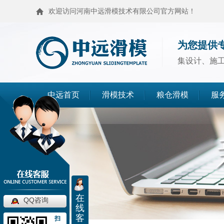
欢迎访问河南中远滑模技术有限公司官方网站！
为您提供
集设计、施
中远首页
滑模技术
粮仓滑模
服
滑模技术
粮仓滑模
麦仓滑模
浅圆仓滑模
造粒塔滑模
烟囱滑模
在
QQ咨询
线
高塔滑模
筒仓封顶
客
扫