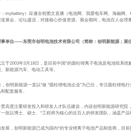
：mybattery）应邀全程图文直播（电池网、我爱电车网、海融
， 报道展会、论坛盛况，对接核心价值资源。展会期间，电池百人会理
事单位——东莞市创明电池技术有限公司（简称：创明新能源；展位号：
立于2003年3月18日，是目前中国*的圆柱锂离子电池及电池组
能、新能源汽车、电动工具等。
收的主要内容
河南浅圆仓滑模技术
来，创明新能源一直以“做 *圆柱锂电池企业”为已任，专注圆柱锂电
品和配套服务。
一贯高度注重研发投入和研发人才队伍建设，内设创明新能源研究院
有一批以博士、硕士、*工程师为核心的近百人的研发团队，涵盖产品
发展，创明新能源已成为国内*的专业锂离子电池产品制造商，目前拥