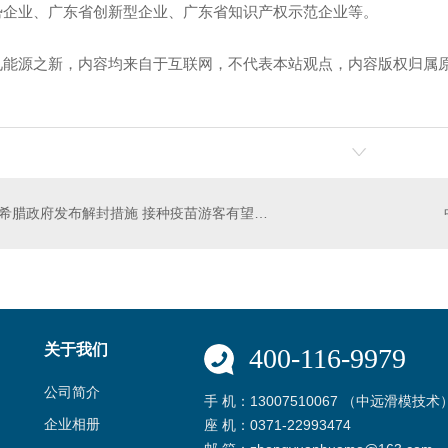
势企业、广东省创新型企业、广东省知识产权示范企业等。
见能源之新，内容均来自于互联网，不代表本站观点，内容版权归属
！
希腊政府发布解封措施 接种疫苗游客有望5月前入境
关于我们
400-116-9979
公司简介
手 机：13007510067 （中远滑模技术
企业相册
座 机：0371-22993474