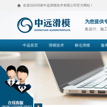
欢迎访问河南中远滑模技术有限公司官方网站！
为您提供
集设计、施
中远首页
滑模技术
粮仓滑模
服
滑模技术
粮仓滑模
麦仓滑模
浅圆仓滑模
造粒塔滑模
烟囱滑模
高塔滑模
筒仓封顶