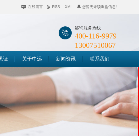
在线留言
RSS
|
XML
您暂无未读询盘信息!
咨询服务热线：
400-116-9979
13007510067
见证
关于中远
新闻资讯
联系我们
公司简介
企业动态
储料仓滑模
企业相册
行业聚焦
筒仓滑模
荣誉资质
知识百科
竖井滑模
时事聚焦
其他