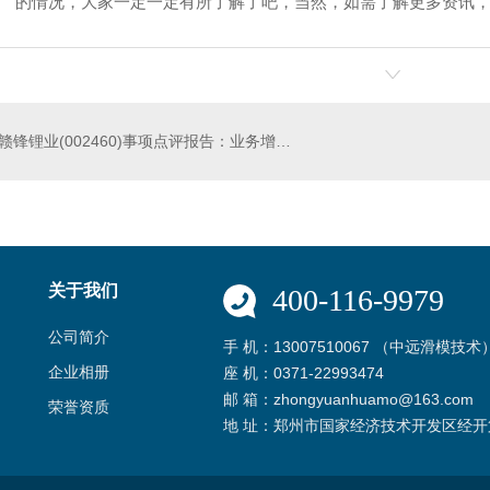
的情况，大家一定一定有所了解了吧，当然，如需了解更多资讯
赣锋锂业(002460)事项点评报告：业务增长恰逢周期上升 锂盐**继续升级
关于我们
400-116-9979
公司简介
手 机：13007510067 （中远滑模技术
企业相册
座 机：0371-22993474
邮 箱：zhongyuanhuamo@163.com
荣誉资质
地 址：郑州市国家经济技术开发区经开