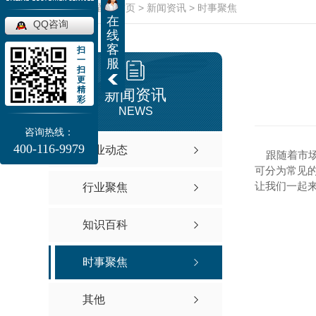
当前位置：
首页
>
新闻资讯
>
时事聚焦
在
QQ咨询
线
客
扫
一
服
扫
更
精
新闻资讯
彩
NEWS
咨询热线：
400-116-9979
企业动态
跟随着市场
可分为常见
让我们一起
行业聚焦
知识百科
时事聚焦
其他