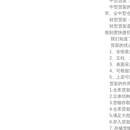
中型货架
中型货架的
市、企中型
轻型货架
轻型货架是
按刻度快捷
我们知道了
货架的优
1、全组装
2、立柱、
3、表面采
4、可根据
5、上层可
货架的作
1.仓库货
2.立体结
3.货物存
4.仓库货
5.满足大
6.存入货
7. 存储